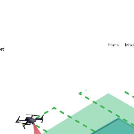
Home
Mor
st