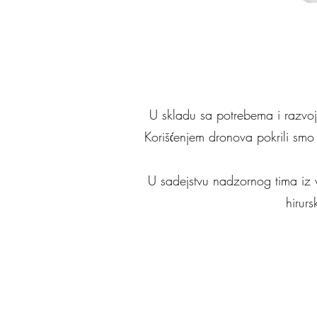
U skladu sa potrebema i razvo
Korišćenjem dronova pokrili smo 
U sadejstvu nadzornog tima iz 
hirurs