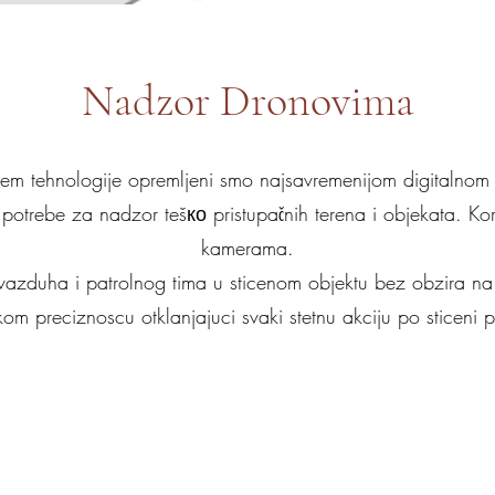
Nadzor Dronovima
jem tehnologije opremljeni smo najsavremenijom digitalnom
potrebe za nadzor tešко pristupačnih terena i objekata. Kor
kamerama.
vazduha i patrolnog tima u sticenom objektu bez obzira na t
kom preciznoscu otklanjajuci svaki stetnu akciju po sticeni p