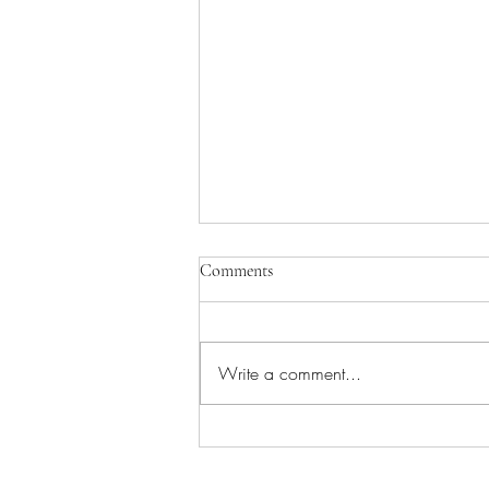
Comments
Write a comment...
Sa razvojem novih tehnoloških
rešenja pojavili su se i novi vektori
napada…