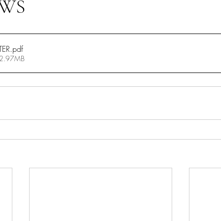
EWS
TER
.pdf
 2.97MB