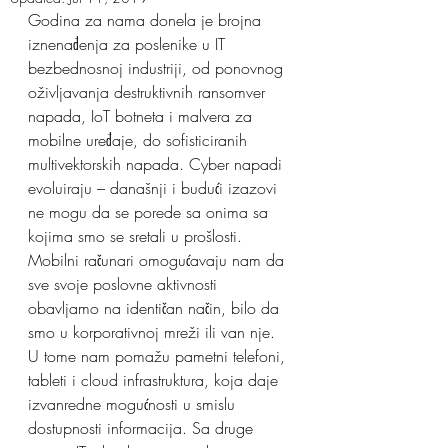
Godina za nama donela je brojna 
iznenađenja za poslenike u IT 
bezbednosnoj industriji, od ponovnog 
oživljavanja destruktivnih ransomver 
napada, IoT botneta i malvera za 
mobilne uređaje, do sofisticiranih 
multivektorskih napada. Cyber napadi 
evoluiraju – današnji i budući izazovi 
ne mogu da se porede sa onima sa 
kojima smo se sretali u prošlosti.
Mobilni računari omogućavaju nam da 
sve svoje poslovne aktivnosti 
obavljamo na identičan način, bilo da 
smo u korporativnoj mreži ili van nje. 
U tome nam pomažu pametni telefoni, 
tableti i cloud infrastruktura, koja daje 
izvanredne mogućnosti u smislu 
dostupnosti informacija. Sa druge 