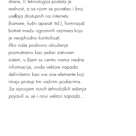
strane, IT tehnologija postala je 
realnost, a sa njom se povećao i broj 
uređaja dostupnih na internetu 
(kamere, kućni aparati itd.), formirajući 
botnet mrežu ogromnih razmera koju 
je neophodno kontrolisati.
Ako naše poslovno okruženje 
posmatramo kao jedan zatvoren 
sistem, u čijem su centru nama vredne 
informacije, onda vektore napada 
definišemo kao sve one elemente koji 
imaju pristup tim važnim podacima. 
Sa razvojem novih tehnoloških rešenja 
pojavili su se i novi vektori napada…