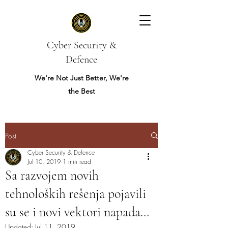
Cyber Security &
Defence
We're Not Just Better, We're
the Best
Post
Cyber Security & Defence
Jul 10, 2019
1 min read
Sa razvojem novih
tehnoloških rešenja pojavili
su se i novi vektori napada…
Updated:
Jul 11, 2019